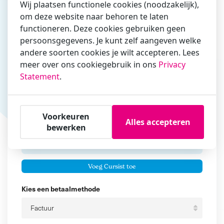
Wij plaatsen functionele cookies (noodzakelijk),
om deze website naar behoren te laten
Vul hier bij voorkeur het e-mailadres in waarmee je
functioneren. Deze cookies gebruiken geen
zakelijk/administratief correspondeert
persoonsgegevens. Je kunt zelf aangeven welke
andere soorten cookies je wilt accepteren. Lees
Is de contactpersoon ook een cursist?
meer over ons cookiegebruik in ons
Privacy
Ja
Statement
.
Nee
Cursisten
Voorkeuren
Alles accepteren
Voeg cursisten toe
bewerken
Voornaam
Er zijn geen
cursisten.
Tussenvoegsel
Voeg Cursist toe
Achternaam
Kies een betaalmethode