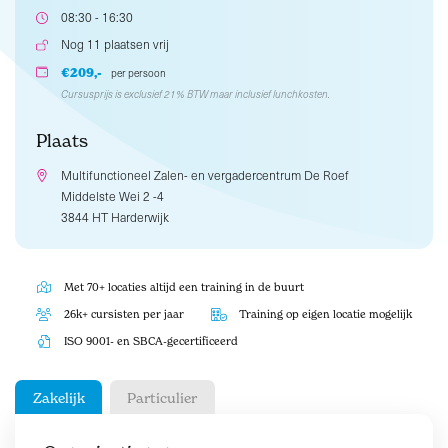
08:30 - 16:30
Nog 11 plaatsen vrij
€209,-
per persoon
Cursusprijs is exclusief 21% BTW maar inclusief lunchkosten.
Plaats
Multifunctioneel Zalen- en vergadercentrum De Roef
Middelste Wei 2 -4
3844 HT Harderwijk
Met 70+ locaties altijd een training in de buurt
26k+ cursisten per jaar
Training op eigen locatie mogelijk
ISO 9001- en SBCA-gecertificeerd
Zakelijk
Particulier