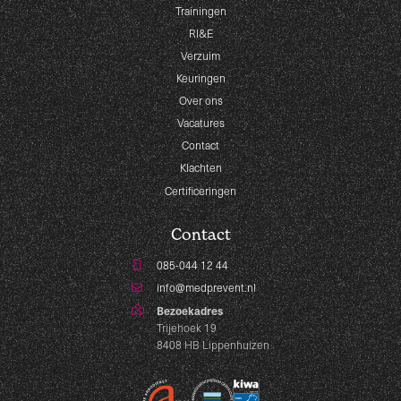
Trainingen
RI&E
Verzuim
Keuringen
Over ons
Vacatures
Contact
Klachten
Certificeringen
Contact
085-044 12 44
info@medprevent.nl
Bezoekadres
Trijehoek 19
8408 HB Lippenhuizen