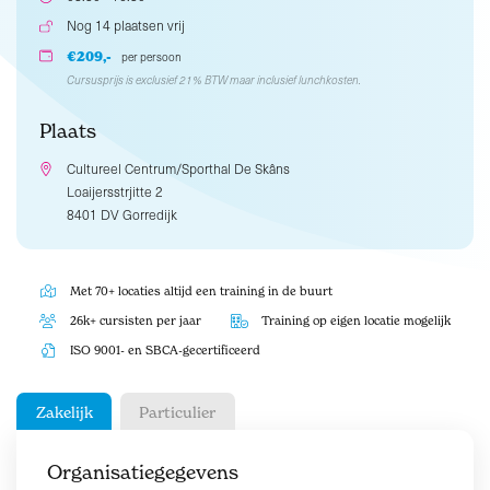
Nog 14 plaatsen vrij
€209,-
per persoon
Cursusprijs is exclusief 21% BTW maar inclusief lunchkosten.
Plaats
Cultureel Centrum/Sporthal De Skâns
Loaijersstrjitte 2
8401 DV Gorredijk
Met 70+ locaties altijd een training in de buurt
26k+ cursisten per jaar
Training op eigen locatie mogelijk
ISO 9001- en SBCA-gecertificeerd
Zakelijk
Particulier
Organisatiegegevens