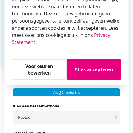
om deze website naar behoren te laten
Vul hier bij voorkeur het e-mailadres in waarmee je
functioneren. Deze cookies gebruiken geen
zakelijk/administratief correspondeert
persoonsgegevens. Je kunt zelf aangeven welke
Is de contactpersoon ook een cursist?
andere soorten cookies je wilt accepteren. Lees
Ja
meer over ons cookiegebruik in ons
Privacy
Statement
.
Nee
Cursisten
Voorkeuren
Voeg cursisten toe
Alles accepteren
bewerken
Voornaam
Er zijn geen
cursisten.
Tussenvoegsel
Voeg Cursist toe
Achternaam
Kies een betaalmethode
Totaal (incl. btw)