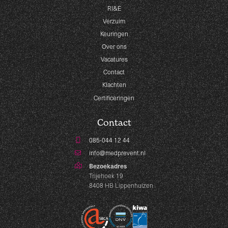
RI&E
Verzuim
Keuringen
Over ons
Vacatures
Contact
Klachten
Certificeringen
Contact
085-044 12 44
info@medprevent.nl
Bezoekadres
Trijehoek 19
8408 HB Lippenhuizen