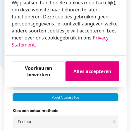
Wij plaatsen functionele cookies (noodzakelijk),
om deze website naar behoren te laten
Vul hier bij voorkeur het e-mailadres in waarmee je
functioneren. Deze cookies gebruiken geen
zakelijk/administratief correspondeert
persoonsgegevens. Je kunt zelf aangeven welke
andere soorten cookies je wilt accepteren. Lees
Is de contactpersoon ook een cursist?
meer over ons cookiegebruik in ons
Privacy
Ja
Statement
.
Nee
Cursisten
Voorkeuren
Alles accepteren
Voeg cursisten toe
bewerken
Voornaam
Er zijn geen
cursisten.
Tussenvoegsel
Voeg Cursist toe
Achternaam
Kies een betaalmethode