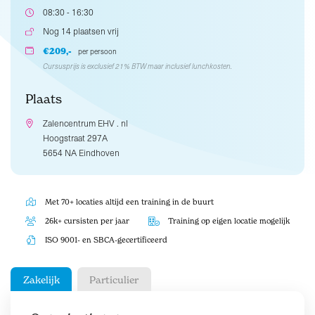
08:30 - 16:30
Nog 14 plaatsen vrij
€209,-
per persoon
Cursusprijs is exclusief 21% BTW maar inclusief lunchkosten.
Plaats
Zalencentrum EHV . nl
Hoogstraat 297A
5654 NA Eindhoven
Met 70+ locaties altijd een training in de buurt
26k+ cursisten per jaar
Training op eigen locatie mogelijk
ISO 9001- en SBCA-gecertificeerd
Zakelijk
Particulier