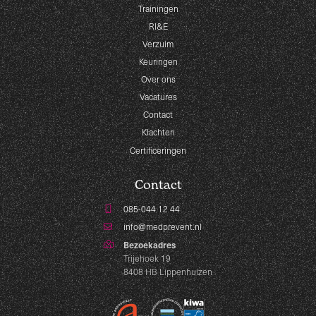
Trainingen
RI&E
Verzuim
Keuringen
Over ons
Vacatures
Contact
Klachten
Certificeringen
Contact
085-044 12 44
info@medprevent.nl
Bezoekadres
Trijehoek 19
8408 HB Lippenhuizen