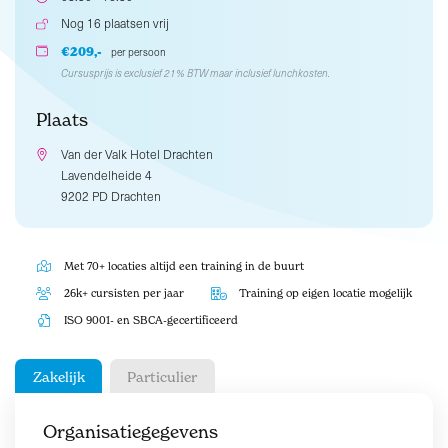
Nog 16 plaatsen vrij
€209,-
per persoon
Cursusprijs is exclusief 21% BTW maar inclusief lunchkosten.
Plaats
Van der Valk Hotel Drachten
Lavendelheide 4
9202 PD Drachten
Met 70+ locaties altijd een training in de buurt
26k+ cursisten per jaar
Training op eigen locatie mogelijk
ISO 9001- en SBCA-gecertificeerd
Zakelijk
Particulier
Organisatiegegevens