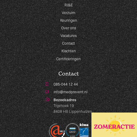
RI&E
Verzuim
Keuringen
Over ons
Vacatures
Contact
Klachten
Certificeringen
Contact
085-044 12 44
info@medprevent.nl
Bezoekadres
Trijehoek 19
8408 HB Lippenhuizen