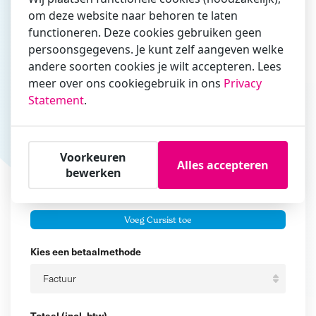
om deze website naar behoren te laten
Vul hier bij voorkeur het e-mailadres in waarmee je
functioneren. Deze cookies gebruiken geen
zakelijk/administratief correspondeert
persoonsgegevens. Je kunt zelf aangeven welke
Is de contactpersoon ook een cursist?
andere soorten cookies je wilt accepteren. Lees
Ja
meer over ons cookiegebruik in ons
Privacy
Statement
.
Nee
Cursisten
Voorkeuren
Voeg cursisten toe
Alles accepteren
bewerken
Voornaam
Er zijn geen
cursisten.
Tussenvoegsel
Voeg Cursist toe
Achternaam
Kies een betaalmethode
Totaal (incl. btw)