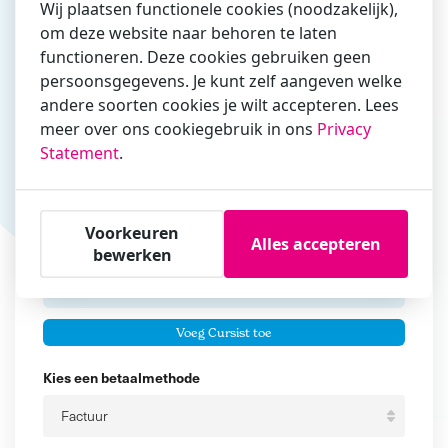
Wij plaatsen functionele cookies (noodzakelijk),
om deze website naar behoren te laten
Vul hier bij voorkeur het e-mailadres in waarmee je
functioneren. Deze cookies gebruiken geen
zakelijk/administratief correspondeert
persoonsgegevens. Je kunt zelf aangeven welke
andere soorten cookies je wilt accepteren. Lees
Is de contactpersoon ook een cursist?
meer over ons cookiegebruik in ons
Privacy
Ja
Statement
.
Nee
Cursisten
Voorkeuren
Alles accepteren
Voeg cursisten toe
bewerken
Voornaam
Er zijn geen
cursisten.
Tussenvoegsel
Voeg Cursist toe
Achternaam
Kies een betaalmethode