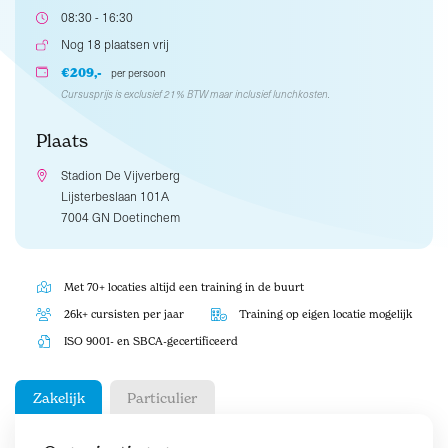
08:30 - 16:30
Nog 18 plaatsen vrij
€209,-
per persoon
Cursusprijs is exclusief 21% BTW maar inclusief lunchkosten.
Plaats
Stadion De Vijverberg
Lijsterbeslaan 101A
7004 GN Doetinchem
Met 70+ locaties altijd een training in de buurt
26k+ cursisten per jaar
Training op eigen locatie mogelijk
ISO 9001- en SBCA-gecertificeerd
Zakelijk
Particulier