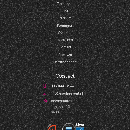
Trainingen
RI&E
Verzuim
Keuringen
Over ons
Vacatures
Contact
Klachten
Certificeringen
Contact
085-044 12 44
info@medprevent.nl
Bezoekadres
Trijehoek 19
8408 HB Lippenhuizen