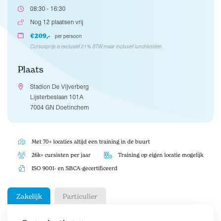
08:30 - 16:30
Nog 12 plaatsen vrij
€209,-
per persoon
Cursusprijs is exclusief 21% BTW maar inclusief lunchkosten.
Plaats
Stadion De Vijverberg
Lijsterbeslaan 101A
7004 GN Doetinchem
Met 70+ locaties altijd een training in de buurt
26k+ cursisten per jaar
Training op eigen locatie mogelijk
ISO 9001- en SBCA-gecertificeerd
Zakelijk
Particulier