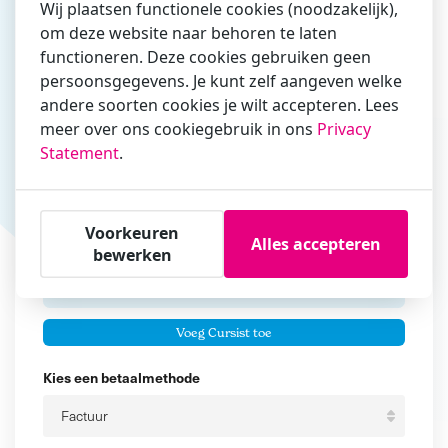
Wij plaatsen functionele cookies (noodzakelijk),
om deze website naar behoren te laten
Vul hier bij voorkeur het e-mailadres in waarmee je
functioneren. Deze cookies gebruiken geen
zakelijk/administratief correspondeert
persoonsgegevens. Je kunt zelf aangeven welke
andere soorten cookies je wilt accepteren. Lees
Is de contactpersoon ook een cursist?
meer over ons cookiegebruik in ons
Privacy
Ja
Statement
.
Nee
Cursisten
Voorkeuren
Alles accepteren
Voeg cursisten toe
bewerken
Voornaam
Er zijn geen
cursisten.
Tussenvoegsel
Voeg Cursist toe
Achternaam
Kies een betaalmethode