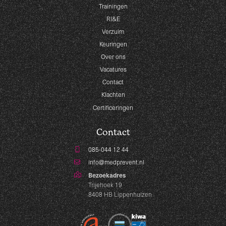
Trainingen
RI&E
Verzuim
Keuringen
Over ons
Vacatures
Contact
Klachten
Certificeringen
Contact
085-044 12 44
info@medprevent.nl
Bezoekadres
Trijehoek 19
8408 HB Lippenhuizen