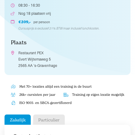
08:30 - 16:30
Nog 18 plaatsen vrij
€209,-
per persoon
Cursusprijs is exclusief 21% BTW maar inclusief lunchkosten.
Plaats
Restaurant PEX
Evert Wijtemaweg 5
2565 AA 's-Gravenhage
Met 70+ locaties altijd een training in de buurt
26k+ cursisten per jaar
Training op eigen locatie mogelijk
ISO 9001- en SBCA-gecertificeerd
Zakelijk
Particulier