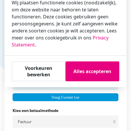
Wij plaatsen functionele cookies (noodzakelijk),
om deze website naar behoren te laten
Vul hier bij voorkeur het e-mailadres in waarmee je
functioneren. Deze cookies gebruiken geen
zakelijk/administratief correspondeert
persoonsgegevens. Je kunt zelf aangeven welke
andere soorten cookies je wilt accepteren. Lees
Is de contactpersoon ook een cursist?
meer over ons cookiegebruik in ons
Privacy
Ja
Statement
.
Nee
Cursisten
Voorkeuren
Alles accepteren
Voeg cursisten toe
bewerken
Voornaam
Er zijn geen
cursisten.
Tussenvoegsel
Voeg Cursist toe
Achternaam
Kies een betaalmethode