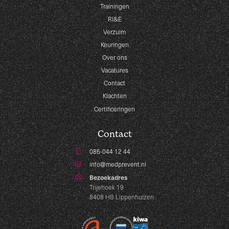
Trainingen
RI&E
Verzuim
Keuringen
Over ons
Vacatures
Contact
Klachten
Certificeringen
Contact
085-044 12 44
info@medprevent.nl
Bezoekadres
Trijehoek 19
8408 HB Lippenhuizen