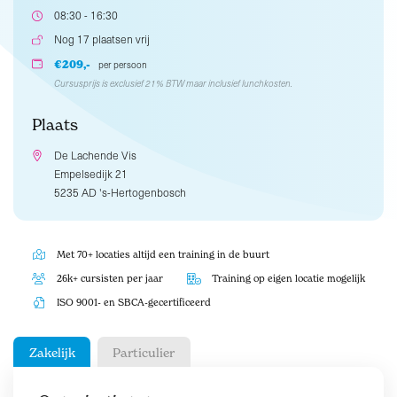
08:30 - 16:30
Nog 17 plaatsen vrij
€209,-
per persoon
Cursusprijs is exclusief 21% BTW maar inclusief lunchkosten.
Plaats
De Lachende Vis
Empelsedijk 21
5235 AD 's-Hertogenbosch
Met 70+ locaties altijd een training in de buurt
26k+ cursisten per jaar
Training op eigen locatie mogelijk
ISO 9001- en SBCA-gecertificeerd
Zakelijk
Particulier