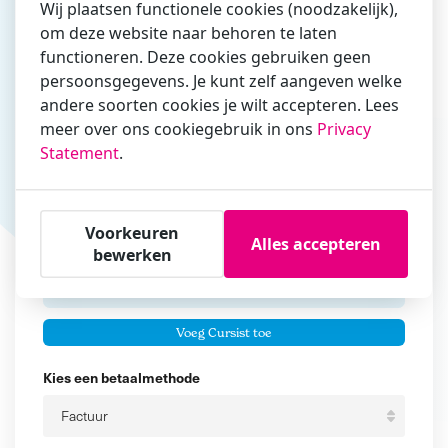
Wij plaatsen functionele cookies (noodzakelijk),
om deze website naar behoren te laten
Vul hier bij voorkeur het e-mailadres in waarmee je
functioneren. Deze cookies gebruiken geen
zakelijk/administratief correspondeert
persoonsgegevens. Je kunt zelf aangeven welke
andere soorten cookies je wilt accepteren. Lees
Is de contactpersoon ook een cursist?
meer over ons cookiegebruik in ons
Privacy
Ja
Statement
.
Nee
Cursisten
Voorkeuren
Alles accepteren
Voeg cursisten toe
bewerken
Voornaam
Er zijn geen
cursisten.
Tussenvoegsel
Voeg Cursist toe
Achternaam
Kies een betaalmethode