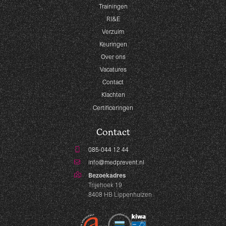
Trainingen
RI&E
Verzuim
Keuringen
Over ons
Vacatures
Contact
Klachten
Certificeringen
Contact
085-044 12 44
info@medprevent.nl
Bezoekadres
Trijehoek 19
8408 HB Lippenhuizen