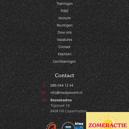
Trainingen
RI&E
Verzuim
Keuringen
Over ons
Vacatures
Contact
Klachten
Certificeringen
Contact
085-044 12 44
info@medprevent.nl
Bezoekadres
Trijehoek 19
8408 HB Lippenhuizen