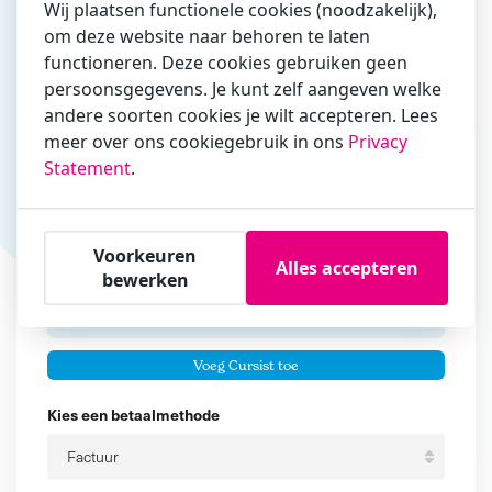
Wij plaatsen functionele cookies (noodzakelijk),
om deze website naar behoren te laten
Vul hier bij voorkeur het e-mailadres in waarmee je
functioneren. Deze cookies gebruiken geen
zakelijk/administratief correspondeert
persoonsgegevens. Je kunt zelf aangeven welke
andere soorten cookies je wilt accepteren. Lees
Is de contactpersoon ook een cursist?
meer over ons cookiegebruik in ons
Privacy
Ja
Statement
.
Nee
Cursisten
Voorkeuren
Alles accepteren
Voeg cursisten toe
bewerken
Voornaam
Er zijn geen
cursisten.
Tussenvoegsel
Voeg Cursist toe
Achternaam
Kies een betaalmethode