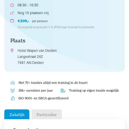
08:30 - 16:30
Nog 10 plaatsen vrij
€209,-
per persoon
Cursusprijs is exclusief 21% BTW maar inclusief lunchkosten.
Plaats
Hotel Wapen van Delden
Langestraat 242
7491 AN Delden
Met 70+ locaties altijd een training in de buurt
26k+ cursisten per jaar
Training op eigen locatie mogelijk
ISO 9001- en SBCA-gecertificeerd
Zakelijk
Particulier