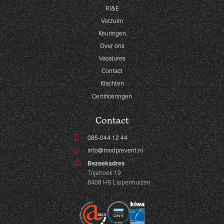
RI&E
Verzuim
Keuringen
Over ons
Vacatures
Contact
Klachten
Certificeringen
Contact
085-044 12 44
info@medprevent.nl
Bezoekadres
Trijehoek 19
8408 HB Lippenhuizen