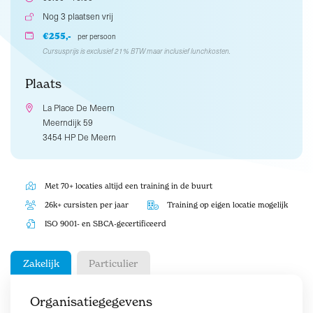
Nog 3 plaatsen vrij
€255,-
per persoon
Cursusprijs is exclusief 21% BTW maar inclusief lunchkosten.
Plaats
La Place De Meern
Meerndijk 59
3454 HP De Meern
Met 70+ locaties altijd een training in de buurt
26k+ cursisten per jaar
Training op eigen locatie mogelijk
ISO 9001- en SBCA-gecertificeerd
Zakelijk
Particulier
Organisatiegegevens