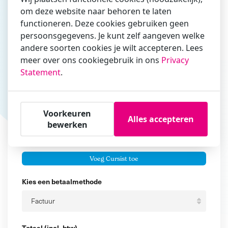
om deze website naar behoren te laten
Vul hier bij voorkeur het e-mailadres in waarmee je
functioneren. Deze cookies gebruiken geen
zakelijk/administratief correspondeert
persoonsgegevens. Je kunt zelf aangeven welke
Is de contactpersoon ook een cursist?
andere soorten cookies je wilt accepteren. Lees
Ja
meer over ons cookiegebruik in ons
Privacy
Statement
.
Nee
Cursisten
Voorkeuren
Voeg cursisten toe
Alles accepteren
bewerken
Voornaam
Er zijn geen
cursisten.
Tussenvoegsel
Voeg Cursist toe
Achternaam
Kies een betaalmethode
Totaal (incl. btw)