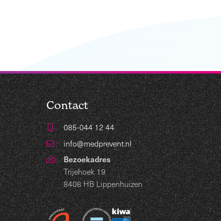
Contact
085-044 12 44
info@medprevent.nl
Bezoekadres
Trijehoek 19
8408 HB Lippenhuizen