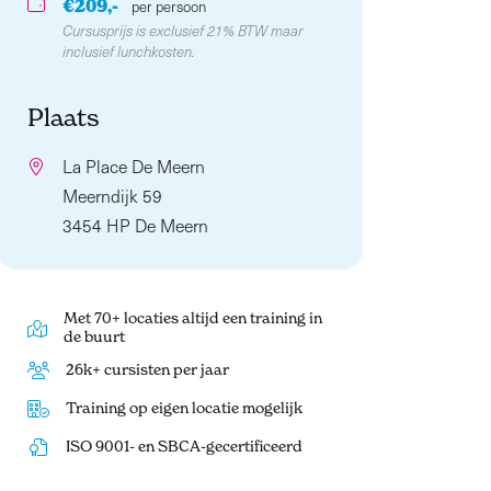
€209,-
per persoon
Cursusprijs is exclusief 21% BTW maar
inclusief lunchkosten.
Plaats
La Place De Meern
Meerndijk 59
3454 HP De Meern
Met 70+ locaties altijd een training in
de buurt
26k+ cursisten per jaar
Training op eigen locatie mogelijk
ISO 9001- en SBCA-gecertificeerd