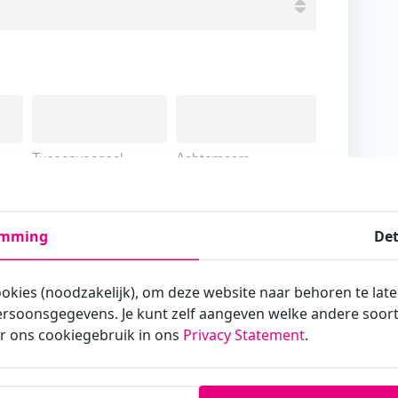
Tussenvoegsel
Achternaam
emming
Det
ookies (noodzakelijk), om deze website naar behoren te lat
armee je zakelijk/administratief correspondeert
rsoonsgegevens. Je kunt zelf aangeven welke andere soorte
r ons cookiegebruik in ons
Privacy Statement
.
st?