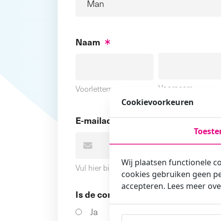
Naam
Voornaam
Voorletters
Cookievoorkeuren
E-mailadres
Toest
Wij plaatsen functionele c
Vul hier bij voorkeur het e-mailadres in wa
cookies gebruiken geen pe
accepteren. Lees meer ove
Is de contactpersoon ook een cursi
Ja