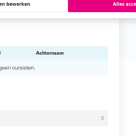
en bewerken
Alles acc
l
Achternaam
n geen
cursisten.