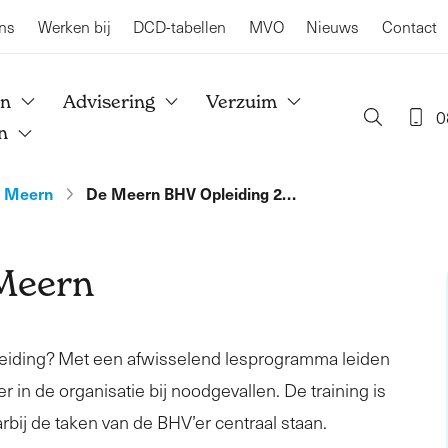
ns
Werken bij
DCD-tabellen
MVO
Nieuws
Contact
en
Advisering
Verzuim
0
n
 Meern
De Meern BHV Opleiding 2…
Meern
leiding? Met een afwisselend lesprogramma leiden
r in de organisatie bij noodgevallen. De training is
rbij de taken van de BHV’er centraal staan.