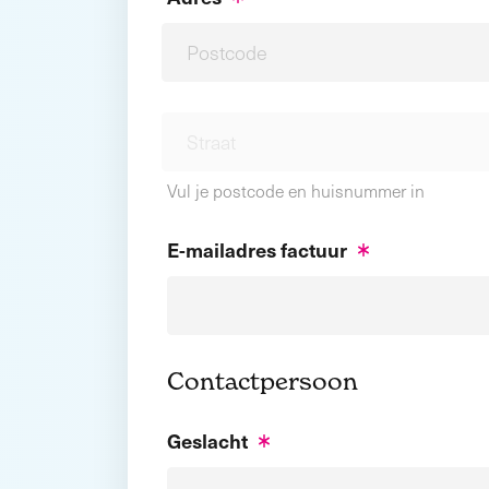
Vul je postcode en huisnummer in
E-mailadres factuur
Contactpersoon
Geslacht