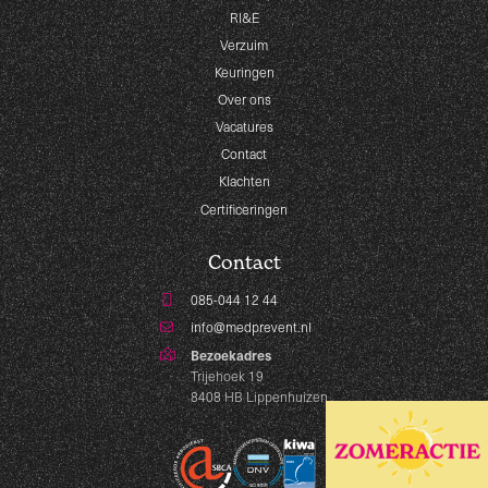
RI&E
Verzuim
Keuringen
Over ons
Vacatures
Contact
Klachten
Certificeringen
Contact
085-044 12 44
info@medprevent.nl
Bezoekadres
Trijehoek 19
8408 HB Lippenhuizen