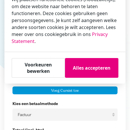
om deze website naar behoren te laten
Vul hier bij voorkeur het e-mailadres in waarmee je
functioneren. Deze cookies gebruiken geen
zakelijk/administratief correspondeert
persoonsgegevens. Je kunt zelf aangeven welke
Is de contactpersoon ook een cursist?
andere soorten cookies je wilt accepteren. Lees
Ja
meer over ons cookiegebruik in ons
Privacy
Statement
.
Nee
Cursisten
Voorkeuren
Voeg cursisten toe
Alles accepteren
bewerken
Voornaam
Er zijn geen
cursisten.
Tussenvoegsel
Voeg Cursist toe
Achternaam
Kies een betaalmethode
Totaal (incl. btw)