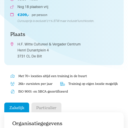
Nog 18 plaatsen vrij
€209,-
per persoon
Cursusprijs is exclusief 21% BTW maar inclusief lunchkosten.
Plaats
H.F. Witte Cultureel & Vergader Centrum
Henri Dunantplein 4
3731 CL De Bilt
Met 70+ locaties altijd een training in de buurt
26k+ cursisten per jaar
Training op eigen locatie mogelijk
ISO 9001- en SBCA-gecertificeerd
Zakelijk
Particulier
Organisatiegegevens