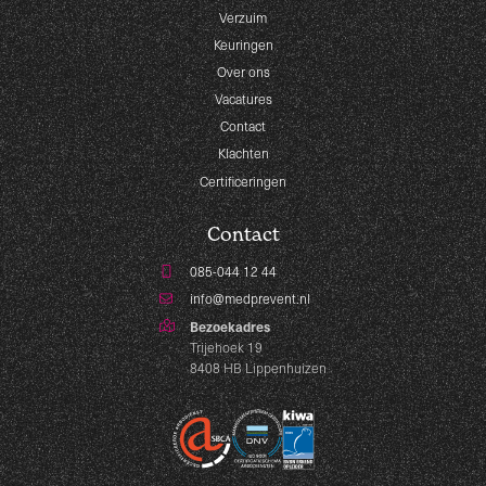
Verzuim
Keuringen
Over ons
Vacatures
Contact
Klachten
Certificeringen
Contact
085-044 12 44
info@medprevent.nl
Bezoekadres
Trijehoek 19
8408 HB Lippenhuizen