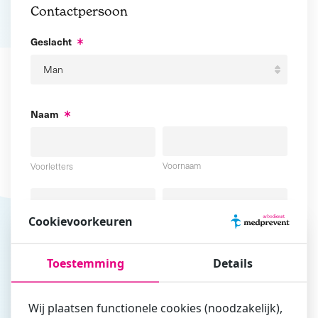
Contactpersoon
Geslacht
Naam
Voornaam
Voorletters
Cookievoorkeuren
Tussenvoegsel
Achternaam
Toestemming
Details
E-mailadres
Wij plaatsen functionele cookies (noodzakelijk),
Vul hier bij voorkeur het e-mailadres in waarmee je