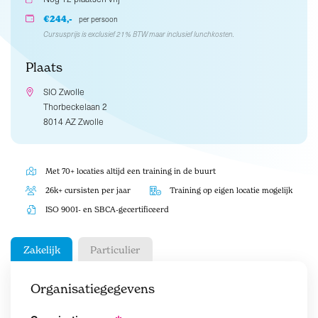
€244,-
per persoon
Cursusprijs is exclusief 21% BTW maar inclusief lunchkosten.
Plaats
SIO Zwolle
Thorbeckelaan 2
8014 AZ Zwolle
Met 70+ locaties altijd een training in de buurt
26k+ cursisten per jaar
Training op eigen locatie mogelijk
ISO 9001- en SBCA-gecertificeerd
Zakelijk
Particulier
Organisatiegegevens