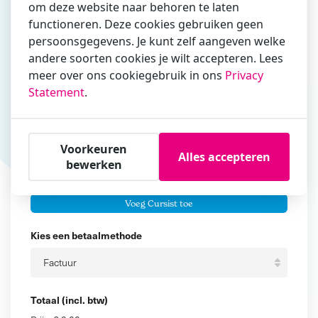
om deze website naar behoren te laten
zakelijk/administratief correspondeert
functioneren. Deze cookies gebruiken geen
persoonsgegevens. Je kunt zelf aangeven welke
Is de contactpersoon ook een cursist?
andere soorten cookies je wilt accepteren. Lees
Ja
meer over ons cookiegebruik in ons
Privacy
Nee
Statement
.
Cursisten
Voeg cursisten toe
Voorkeuren
Alles accepteren
bewerken
Voornaam
Er zijn geen
cursisten.
Tussenvoegsel
Voeg Cursist toe
Achternaam
Kies een betaalmethode
Totaal (incl. btw)