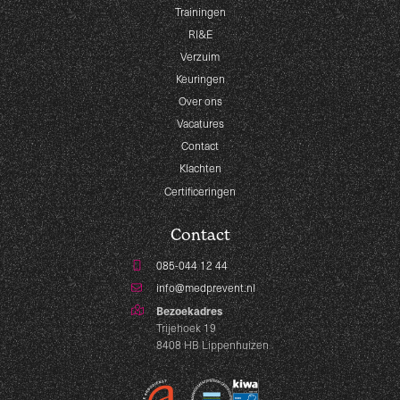
Trainingen
RI&E
Verzuim
Keuringen
Over ons
Vacatures
Contact
Klachten
Certificeringen
Contact
085-044 12 44
info@medprevent.nl
Bezoekadres
Trijehoek 19
8408 HB Lippenhuizen