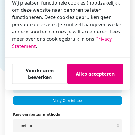
Wij plaatsen functionele cookies (noodzakelijk),
om deze website naar behoren te laten
Vul hier bij voorkeur het e-mailadres in waarmee je
functioneren. Deze cookies gebruiken geen
zakelijk/administratief correspondeert
persoonsgegevens. Je kunt zelf aangeven welke
andere soorten cookies je wilt accepteren. Lees
Is de contactpersoon ook een cursist?
meer over ons cookiegebruik in ons
Privacy
Ja
Statement
.
Nee
Cursisten
Voorkeuren
Alles accepteren
Voeg cursisten toe
bewerken
Voornaam
Er zijn geen
cursisten.
Tussenvoegsel
Voeg Cursist toe
Achternaam
Kies een betaalmethode