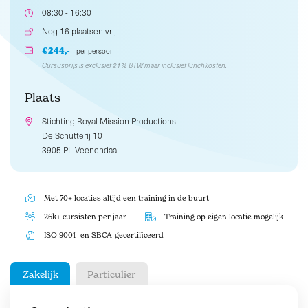
08:30 - 16:30
Nog 16 plaatsen vrij
€244,-
per persoon
Cursusprijs is exclusief 21% BTW maar inclusief lunchkosten.
Plaats
Stichting Royal Mission Productions
De Schutterij 10
3905 PL Veenendaal
Met 70+ locaties altijd een training in de buurt
26k+ cursisten per jaar
Training op eigen locatie mogelijk
ISO 9001- en SBCA-gecertificeerd
Zakelijk
Particulier