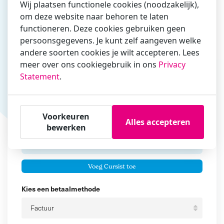
Wij plaatsen functionele cookies (noodzakelijk),
om deze website naar behoren te laten
Vul hier bij voorkeur het e-mailadres in waarmee je
functioneren. Deze cookies gebruiken geen
zakelijk/administratief correspondeert
persoonsgegevens. Je kunt zelf aangeven welke
andere soorten cookies je wilt accepteren. Lees
Is de contactpersoon ook een cursist?
meer over ons cookiegebruik in ons
Privacy
Ja
Statement
.
Nee
Cursisten
Voorkeuren
Alles accepteren
Voeg cursisten toe
bewerken
Voornaam
Er zijn geen
cursisten.
Tussenvoegsel
Voeg Cursist toe
Achternaam
Kies een betaalmethode