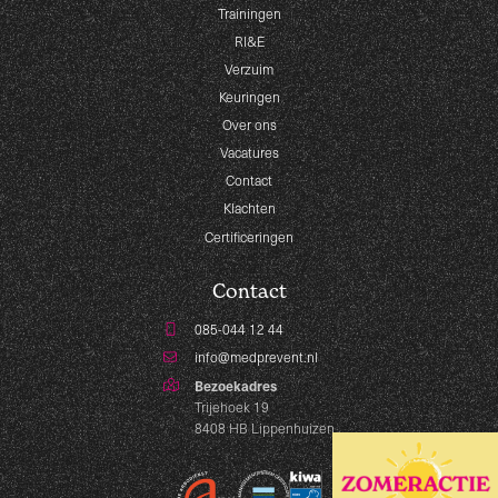
Trainingen
RI&E
Verzuim
Keuringen
Over ons
Vacatures
Contact
Klachten
Certificeringen
Contact
085-044 12 44
info@medprevent.nl
Bezoekadres
Trijehoek 19
8408 HB Lippenhuizen