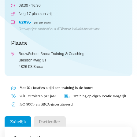
08:30 - 16:30
Nog 17 plaatsen vrij
€209,-
per persoon
Cursusprijs is exclusief 21% BTW maar inclusief lunchkosten.
Plaats
BouwSchool Breda Training & Coaching
Biesdonkweg 31
4826 KS Breda
Met 70+ locaties altijd een training in de buurt
26k+ cursisten per jaar
Training op eigen locatie mogelijk
ISO 9001- en SBCA-gecertificeerd
Zakelijk
Particulier