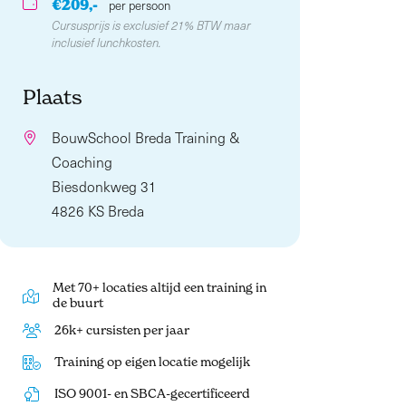
€209,-
per persoon
Cursusprijs is exclusief 21% BTW maar
inclusief lunchkosten.
Plaats
BouwSchool Breda Training &
Coaching
Biesdonkweg 31
4826 KS Breda
Met 70+ locaties altijd een training in
de buurt
26k+ cursisten per jaar
Training op eigen locatie mogelijk
ISO 9001- en SBCA-gecertificeerd