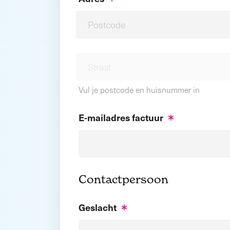
Vul je postcode en huisnummer in
E-mailadres factuur
Contactpersoon
Geslacht