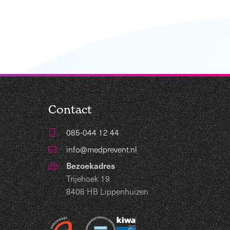
Contact
085-044 12 44
info@medprevent.nl
Bezoekadres
Trijehoek 19
8408 HB Lippenhuizen