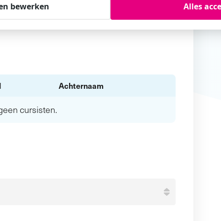
en bewerken
Alles acc
l
Achternaam
n geen
cursisten.