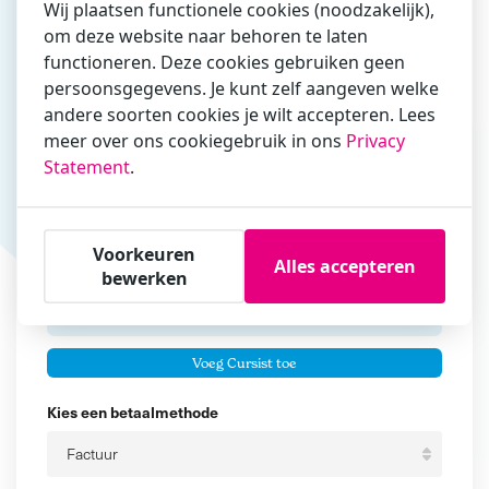
Wij plaatsen functionele cookies (noodzakelijk),
om deze website naar behoren te laten
Vul hier bij voorkeur het e-mailadres in waarmee je
functioneren. Deze cookies gebruiken geen
zakelijk/administratief correspondeert
persoonsgegevens. Je kunt zelf aangeven welke
andere soorten cookies je wilt accepteren. Lees
Is de contactpersoon ook een cursist?
meer over ons cookiegebruik in ons
Privacy
Ja
Statement
.
Nee
Cursisten
Voorkeuren
Alles accepteren
Voeg cursisten toe
bewerken
Voornaam
Er zijn geen
cursisten.
Tussenvoegsel
Voeg Cursist toe
Achternaam
Kies een betaalmethode