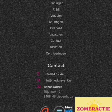
Trainingen
RI&E
Verzuim
Keuringen
Over ons
Vacatures
Contact
Klachten
Certificeringen
Contact
085-044 12 44
info@medprevent.nl
Bezoekadres
Trijehoek 19
8408 HB Lippenhuizen