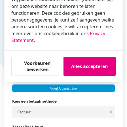
om deze website naar behoren te laten
Vul hier bij voorkeur het e-mailadres in waarmee je
functioneren. Deze cookies gebruiken geen
zakelijk/administratief correspondeert
persoonsgegevens. Je kunt zelf aangeven welke
Is de contactpersoon ook een cursist?
andere soorten cookies je wilt accepteren. Lees
Ja
meer over ons cookiegebruik in ons
Privacy
Statement
.
Nee
Cursisten
Voorkeuren
Voeg cursisten toe
Alles accepteren
bewerken
Voornaam
Er zijn geen
cursisten.
Tussenvoegsel
Voeg Cursist toe
Achternaam
Kies een betaalmethode
Totaal (incl. btw)