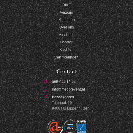
RI&E
Verzuim
Keuringen
Over ons
Vacatures
Contact
Klachten
Certificeringen
Contact
085-044 12 44
info@medprevent.nl
Bezoekadres
Trijehoek 19
8408 HB Lippenhuizen