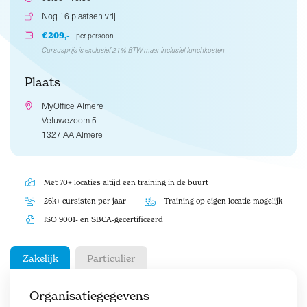
Nog 16 plaatsen vrij
€209,-
per persoon
Cursusprijs is exclusief 21% BTW maar inclusief lunchkosten.
Plaats
MyOffice Almere
Veluwezoom 5
1327 AA Almere
Met 70+ locaties altijd een training in de buurt
26k+ cursisten per jaar
Training op eigen locatie mogelijk
ISO 9001- en SBCA-gecertificeerd
Zakelijk
Particulier
Organisatiegegevens