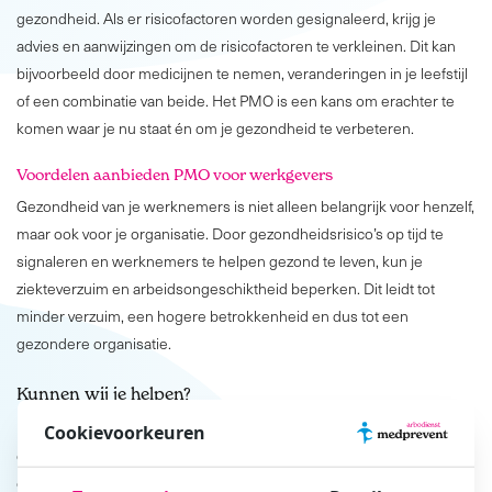
gezondheid. Als er risicofactoren worden gesignaleerd, krijg je
advies en aanwijzingen om de risicofactoren te verkleinen. Dit kan
bijvoorbeeld door medicijnen te
nemen, veranderingen
in je leefstijl
of een combinatie van beide.
Het PMO is een kans om erachter te
komen waar je nu staat én om je gezondheid te verbeteren.
Voordelen aanbieden PMO voor werkgevers
Gezondheid van je werknemers is niet alleen belangrijk voor henzelf,
maar ook voor je organisatie. Door gezondheidsrisico’s op tijd te
signaleren en werknemers te helpen gezond te leven, kun je
ziekteverzuim en arbeidsongeschiktheid beperken. Dit leidt tot
minder verzuim, een hogere betrokkenheid en dus tot een
gezondere organisatie.
Kunnen wij je helpen?
Het aanbieden van en
deelnemen aan een PMO is een investering in
Cookievoorkeuren
de gezondheid en het welzijn van jezelf, je werknemers én je
organisatie! Wij helpen je graag bij het samenstellen en aanbieden