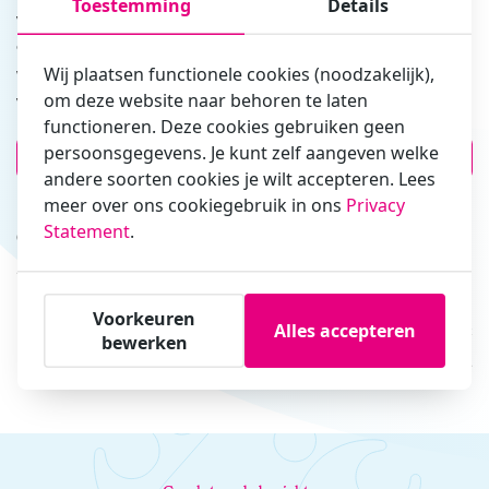
Toestemming
Details
van een preventief medisch onderzoek in jouw organisatie. Zodat je
een PMO kunt kiezen dat aansluit bij de behoeften van jouw
Wij plaatsen functionele cookies (noodzakelijk),
werknemers en organisatie.
Start vandaag nog met het verbeteren
om deze website naar behoren te laten
van de gezondheid in je organisatie!
functioneren. Deze cookies gebruiken geen
persoonsgegevens. Je kunt zelf aangeven welke
PMO aanvragen
andere soorten cookies je wilt accepteren. Lees
meer over ons cookiegebruik in ons
Privacy
Statement
.
Ouder bericht
Stoptober: ademhalingsoefening, maar dan zonder
«
sigaret/vape
Voorkeuren
Alles accepteren
Recenter bericht
bewerken
Samenwerking Arbodienst Medprevent en sc Heerenveen
»
verlengd!