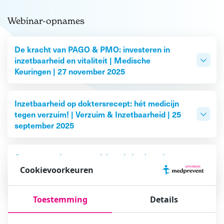
Webinar-opnames
De kracht van PAGO & PMO: investeren in
inzetbaarheid en vitaliteit | Medische
Keuringen | 27 november 2025
Inzetbaarheid op doktersrecept: hét medicijn
tegen verzuim! | Verzuim & Inzetbaarheid | 25
september 2025
Gevaar wordt pas een risico als je niets doet -
jouw RI&E maakt het verschil! | Advisering | 19
Cookievoorkeuren
juni 2025
Toestemming
Details
Blijf op de hoogte van onze webinars