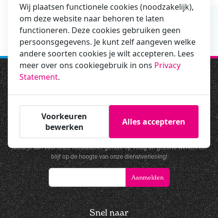
Wij plaatsen functionele cookies (noodzakelijk),
Volg ons op social media of meld je aan voor onze nieuwsbrief om
om deze website naar behoren te laten
functioneren. Deze cookies gebruiken geen
geen enkele webinar te missen.
persoonsgegevens. Je kunt zelf aangeven welke
andere soorten cookies je wilt accepteren. Lees
meer over ons cookiegebruik in ons
Privacy
Statement
.
Voorkeuren
Alles accepteren
bewerken
Nieuwsbrief
Meld je aan voor onze nieuwsbrief gericht op veilig en gezond werken en
blijf op de hoogte van onze dienstverlening!
Snel naar