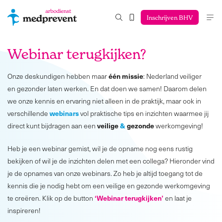
Inschrijven BHV
Webinar terugkijken?
één missie
Onze deskundigen hebben maar
: Nederland veiliger
en
gezonder laten werken. En dat doen we samen! Daarom delen
we onze kennis en ervaring niet alleen in de praktijk, maar ook in
webinars
verschillende
vol praktische tips en inzichten waarmee jij
veilige
&
gezonde
direct kunt bijdragen aan een
werkomgeving!
Heb je een webinar gemist, wil je de opname nog eens rustig
bekijken of wil je de inzichten delen met een collega? Hieronder vind
je de opnames van onze webinars. Zo heb je altijd toegang tot de
kennis die je nodig hebt om een veilige en gezonde werkomgeving
‘Webinar terugkijken’
te creëren. Klik op de button
en laat je
inspireren!