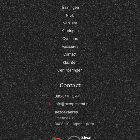
Trainingen
RI&E
Verzuim
Keuringen
Over ons
Vacatures
Contact
Klachten
Certificeringen
Contact
085-044 12 44
info@medprevent.nl
Bezoekadres
Trijehoek 19
8408 HB Lippenhuizen