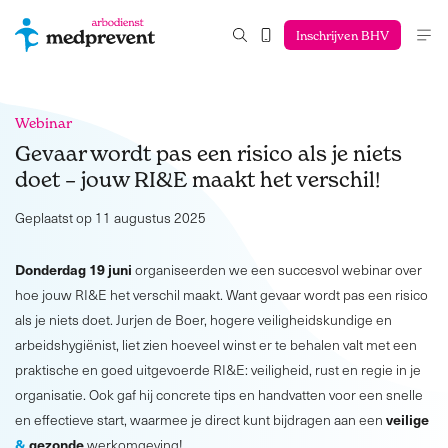
Inschrijven BHV
Webinar
Gevaar wordt pas een risico als je niets
doet – jouw RI&E maakt het verschil!
Geplaatst op 11 augustus 2025
Donderdag 19 juni
organiseerden we een succesvol webinar over
hoe jouw RI&E het verschil maakt. Want gevaar wordt pas een risico
als je niets doet. Jurjen de Boer, hogere veiligheidskundige en
arbeidshygiënist, liet zien hoeveel winst er te behalen valt met een
praktische en goed uitgevoerde RI&E: veiligheid, rust en regie in je
organisatie. Ook gaf hij concrete tips en handvatten voor een snelle
veilige
en effectieve start, waarmee je direct kunt bijdragen aan een
&
gezonde
werkomgeving!