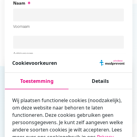
Naam
Voornaam
Achternaam
Cookievoorkeuren
E-mailadres
Toestemming
Details
Telefoonnummer
Wij plaatsen functionele cookies (noodzakelijk),
om deze website naar behoren te laten
functioneren. Deze cookies gebruiken geen
persoonsgegevens. Je kunt zelf aangeven welke
Upload hier je cv (en motivatie)
andere soorten cookies je wilt accepteren. Lees