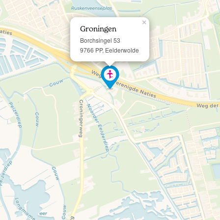
×
Groningen
Borchsingel 53
9766 PP, Eelderwolde