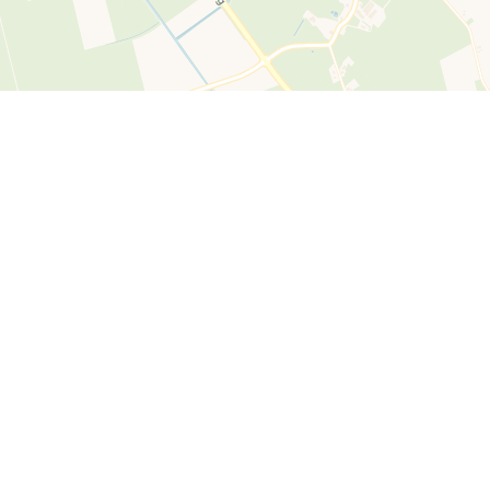
Medprevent Groningen
Van der Valk Hotel Groningen - Hoogkerk
Borchsingel 53
9766 PP Eelderwolde
Plan je route