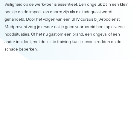
Veiligheid op de werkvloer is essentieel. Een ongeluk zit in een klein
hoekje en de impact kan enorm zijn als niet adequaat wordt
gehandeld. Door het volgen van een BHV-cursus bij Arbodienst
Medprevent zorg je ervoor dat je goed voorbereid bent op diverse
noodsituaties. Of het nu gaat om een brand, een ongeval of een
ander incident, met de juiste training kun je levens redden en de
schade beperken.
Onze BHV-cursussen staan bekend om de persoonlijke aandacht en
de hoge kwaliteit van onze professionele trainers. Zij hebben
jarenlange ervaring op het gebied van bedrijfshulpverlening en
delen hun kennis en ervaringen graag met jou. Dit zorgt ervoor dat
de cursus niet alleen leerzaam is, maar ook praktijkgericht en
interactief. Bij Arbodienst Medprevent ligt de focus op
praktijkgerichte oefeningen. Je leert niet alleen de theorie achter
bedrijfshulpverlening, maar oefent ook intensief met realistische
scenario’s. Zo ben je optimaal voorbereid op echte noodsituaties.