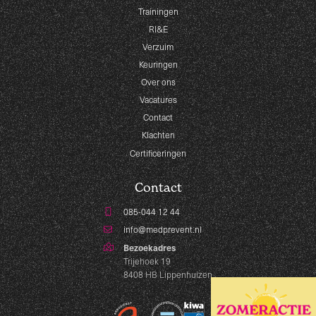
Trainingen
RI&E
Verzuim
Keuringen
Over ons
Vacatures
Contact
Klachten
Certificeringen
Contact
085-044 12 44
info@medprevent.nl
Bezoekadres
Trijehoek 19
8408 HB Lippenhuizen