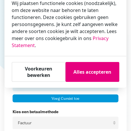
Wij plaatsen functionele cookies (noodzakelijk),
om deze website naar behoren te laten
Vul hier bij voorkeur het e-mailadres in waarmee je
functioneren. Deze cookies gebruiken geen
zakelijk/administratief correspondeert
persoonsgegevens. Je kunt zelf aangeven welke
andere soorten cookies je wilt accepteren. Lees
Is de contactpersoon ook een cursist?
meer over ons cookiegebruik in ons
Privacy
Ja
Statement
.
Nee
Cursisten
Voorkeuren
Alles accepteren
Voeg cursisten toe
bewerken
Voornaam
Er zijn geen
cursisten.
Tussenvoegsel
Voeg Cursist toe
Achternaam
Kies een betaalmethode