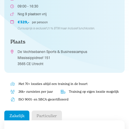
09:00 - 16:30
Nog 9 plaatsen vrij
€329,-
per persoon
Cursusprijs is exclusief 21% BTW maar inclusief lunchkosten.
Plaats
De Vechtsebanen Sports & Businesscampus
Mississippidreef 151
3565 CE Utrecht
Met 70+ locaties altijd een training in de buurt
26k+ cursisten per jaar
Training op eigen locatie mogelijk
ISO 9001- en SBCA-gecertificeerd
Zakelijk
Particulier