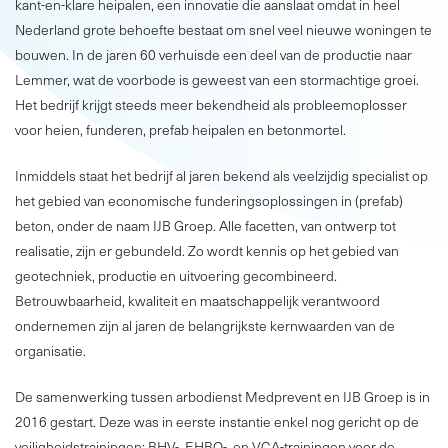
kant-en-klare heipalen, een innovatie die aanslaat omdat in heel
Nederland grote behoefte bestaat om snel veel nieuwe woningen te
bouwen. In de jaren 60 verhuisde een deel van de productie naar
Lemmer, wat de voorbode is geweest van een stormachtige groei.
Het bedrijf krijgt steeds meer bekendheid als probleemoplosser
voor heien, funderen, prefab heipalen en betonmortel.
Inmiddels staat het bedrijf al jaren bekend als veelzijdig specialist op
het gebied van economische funderingsoplossingen in (prefab)
beton, onder de naam IJB Groep. Alle facetten, van ontwerp tot
realisatie, zijn er gebundeld. Zo wordt kennis op het gebied van
geotechniek, productie en uitvoering gecombineerd.
Betrouwbaarheid, kwaliteit en maatschappelijk verantwoord
ondernemen zijn al jaren de belangrijkste kernwaarden van de
organisatie.
De samenwerking tussen arbodienst Medprevent en IJB Groep is in
2016 gestart. Deze was in eerste instantie enkel nog gericht op de
veiligheidstrainingen: BHV-, EHBO-, en VCA-trainingen voor de